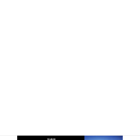
■静岡・金子コード浜松工場
60mトラス壁で外部を巻き込んだ、社員食堂兼多目的ホールで構
成されています。